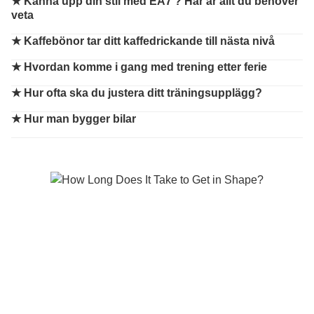
★
Känna upp din stil med EA7 ? Här är allt du behöver
veta
★
Kaffebönor tar ditt kaffedrickande till nästa nivå
★
Hvordan komme i gang med trening etter ferie
★
Hur ofta ska du justera ditt träningsupplägg?
★
Hur man bygger bilar