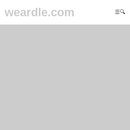
weardle.com
☰
🔍