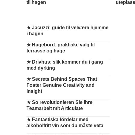
til hagen
uteplas
★
Jacuzzi: guide til velvære hjemme
i hagen
★
Hagebord: praktiske valg til
terrasse og hage
★
Drivhus: slik kommer du i gang
med dyrking
★
Secrets Behind Spaces That
Foster Genuine Creativity and
Insight
★
So revolutionieren Sie Ihre
Teamarbeit mit Articulate
★
Fantastiska fördelar med
alkoholfritt vin som du måste veta