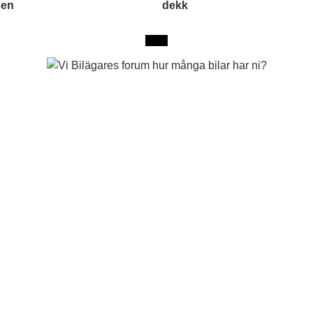
sen
dekk