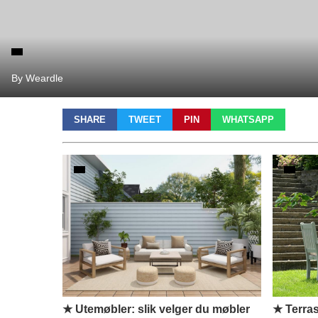
By Weardle
SHARE
TWEET
PIN
WHATSAPP
★ Utemøbler: slik velger du møbler
★ Terras