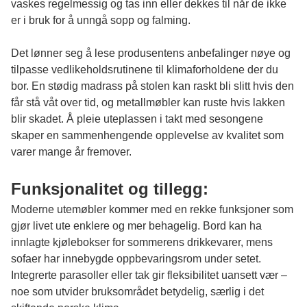
vaskes regelmessig og tas inn eller dekkes til når de ikke
er i bruk for å unngå sopp og falming.
Det lønner seg å lese produsentens anbefalinger nøye og
tilpasse vedlikeholdsrutinene til klimaforholdene der du
bor. En stødig madrass på stolen kan raskt bli slitt hvis den
får stå våt over tid, og metallmøbler kan ruste hvis lakken
blir skadet. Å pleie uteplassen i takt med sesongene
skaper en sammenhengende opplevelse av kvalitet som
varer mange år fremover.
Funksjonalitet og tillegg:
Moderne utemøbler kommer med en rekke funksjoner som
gjør livet ute enklere og mer behagelig. Bord kan ha
innlagte kjølebokser for sommerens drikkevarer, mens
sofaer har innebygde oppbevaringsrom under setet.
Integrerte parasoller eller tak gir fleksibilitet uansett vær –
noe som utvider bruksområdet betydelig, særlig i det