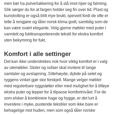
men bør ha pulverlakkering for å stå imot riper og falming.
Slik sørger du for at fargen holder seg fin over tid. Plast og
kunstrotting er også blitt mye brukt, spesielt fordi de ofte er
lette å rengjøre og tåler norsk klima godt, samtidig som de
kan være svært elegante. Velg gjerne møbler med puter i
vanntett og fukttransporterende tekstil for ekstra komfort
uten bekymring for fukt.
Komfort i alle settinger
Det kan ikke understrekes nok hvor viktig komfort er i valg
av utemøbler. Stoler og sofaer skal invitere til lange
samtaler og avslapning. Sittehøyde, dybde på setet og
ryggens vinkel gjør stor forskjell. Mange velger møbler
med regulerbare ryggstøtter eller med mulighet for å tilføye
ekstra puter og tepper for å tilpasse komfortnivået. For de
som elsker å kombinere hage og hygge, er det lurt å
investere i myke, pustende tekstiler som ikke bare er
behagelige mot huden, men som også tåler norske