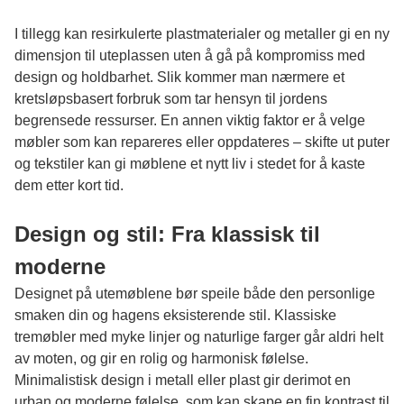
I tillegg kan resirkulerte plastmaterialer og metaller gi en ny
dimensjon til uteplassen uten å gå på kompromiss med
design og holdbarhet. Slik kommer man nærmere et
kretsløpsbasert forbruk som tar hensyn til jordens
begrensede ressurser. En annen viktig faktor er å velge
møbler som kan repareres eller oppdateres – skifte ut puter
og tekstiler kan gi møblene et nytt liv i stedet for å kaste
dem etter kort tid.
Design og stil: Fra klassisk til
moderne
Designet på utemøblene bør speile både den personlige
smaken din og hagens eksisterende stil. Klassiske
tremøbler med myke linjer og naturlige farger går aldri helt
av moten, og gir en rolig og harmonisk følelse.
Minimalistisk design i metall eller plast gir derimot en
urban og moderne følelse, som kan skape en fin kontrast til