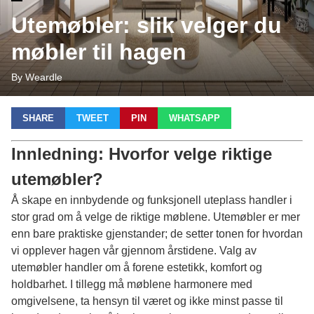
Utemøbler: slik velger du
møbler til hagen
By Weardle
SHARE
TWEET
PIN
WHATSAPP
Innledning: Hvorfor velge riktige
utemøbler?
Å skape en innbydende og funksjonell uteplass handler i
stor grad om å velge de riktige møblene. Utemøbler er mer
enn bare praktiske gjenstander; de setter tonen for hvordan
vi opplever hagen vår gjennom årstidene. Valg av
utemøbler handler om å forene estetikk, komfort og
holdbarhet. I tillegg må møblene harmonere med
omgivelsene, ta hensyn til været og ikke minst passe til