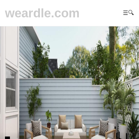
weardle.com
☰
🔍