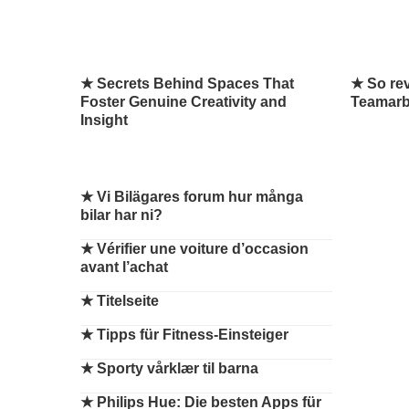
★ Secrets Behind Spaces That
★ So rev
Foster Genuine Creativity and
Teamarbe
Insight
★
Vi Bilägares forum hur många
bilar har ni?
★
Vérifier une voiture d’occasion
avant l’achat
★
Titelseite
★
Tipps für Fitness-Einsteiger
★
Sporty vårklær til barna
★
Philips Hue: Die besten Apps für