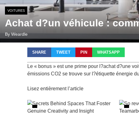
VOITURES
Achat d?un véhicule : comm
By Weardle
SHARE
TWEET
PIN
WHATSAPP
Le « bonus » est une prime pour l?achat d?une voit
émissions CO2 se trouve sur l?étiquette énergie du
Lisez entièrement l’article