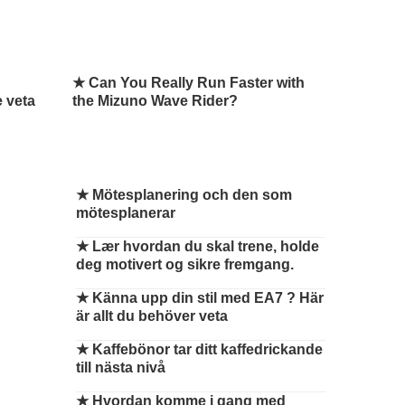
★ Can You Really Run Faster with
e veta
the Mizuno Wave Rider?
★
Mötesplanering och den som
mötesplanerar
★
Lær hvordan du skal trene, holde
deg motivert og sikre fremgang.
★
Känna upp din stil med EA7 ? Här
är allt du behöver veta
★
Kaffebönor tar ditt kaffedrickande
till nästa nivå
★
Hvordan komme i gang med