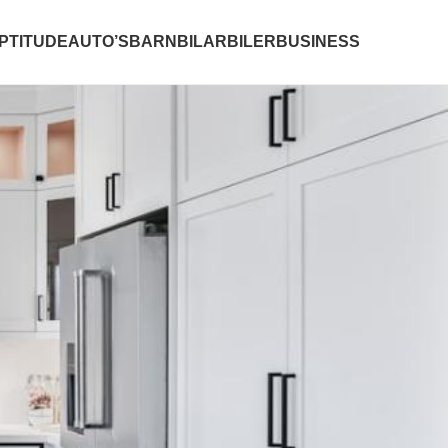
PTITUDE
AUTO’S
BARN
BILAR
BILER
BUSINESS