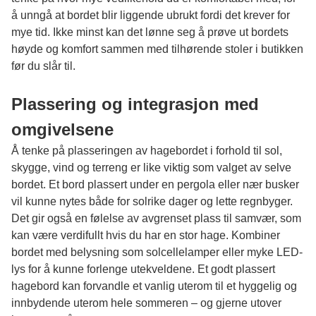
å unngå at bordet blir liggende ubrukt fordi det krever for
mye tid. Ikke minst kan det lønne seg å prøve ut bordets
høyde og komfort sammen med tilhørende stoler i butikken
før du slår til.
Plassering og integrasjon med
omgivelsene
Å tenke på plasseringen av hagebordet i forhold til sol,
skygge, vind og terreng er like viktig som valget av selve
bordet. Et bord plassert under en pergola eller nær busker
vil kunne nytes både for solrike dager og lette regnbyger.
Det gir også en følelse av avgrenset plass til samvær, som
kan være verdifullt hvis du har en stor hage. Kombiner
bordet med belysning som solcellelamper eller myke LED-
lys for å kunne forlenge utekveldene. Et godt plassert
hagebord kan forvandle et vanlig uterom til et hyggelig og
innbydende uterom hele sommeren – og gjerne utover