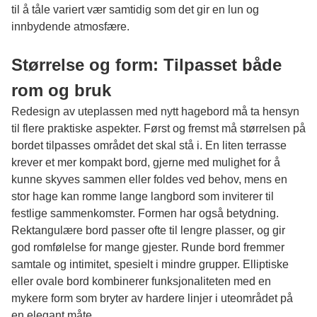
til å tåle variert vær samtidig som det gir en lun og
innbydende atmosfære.
Størrelse og form: Tilpasset både
rom og bruk
Redesign av uteplassen med nytt hagebord må ta hensyn
til flere praktiske aspekter. Først og fremst må størrelsen på
bordet tilpasses området det skal stå i. En liten terrasse
krever et mer kompakt bord, gjerne med mulighet for å
kunne skyves sammen eller foldes ved behov, mens en
stor hage kan romme lange langbord som inviterer til
festlige sammenkomster. Formen har også betydning.
Rektangulære bord passer ofte til lengre plasser, og gir
god romfølelse for mange gjester. Runde bord fremmer
samtale og intimitet, spesielt i mindre grupper. Elliptiske
eller ovale bord kombinerer funksjonaliteten med en
mykere form som bryter av hardere linjer i uteområdet på
en elegant måte.