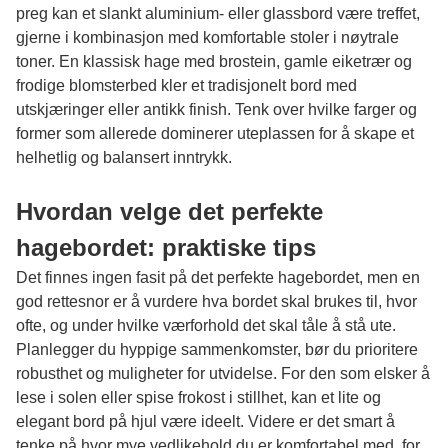
preg kan et slankt aluminium- eller glassbord være treffet,
gjerne i kombinasjon med komfortable stoler i nøytrale
toner. En klassisk hage med brostein, gamle eiketrær og
frodige blomsterbed kler et tradisjonelt bord med
utskjæringer eller antikk finish. Tenk over hvilke farger og
former som allerede dominerer uteplassen for å skape et
helhetlig og balansert inntrykk.
Hvordan velge det perfekte
hagebordet: praktiske tips
Det finnes ingen fasit på det perfekte hagebordet, men en
god rettesnor er å vurdere hva bordet skal brukes til, hvor
ofte, og under hvilke værforhold det skal tåle å stå ute.
Planlegger du hyppige sammenkomster, bør du prioritere
robusthet og muligheter for utvidelse. For den som elsker å
lese i solen eller spise frokost i stillhet, kan et lite og
elegant bord på hjul være ideelt. Videre er det smart å
tenke på hvor mye vedlikehold du er komfortabel med, for