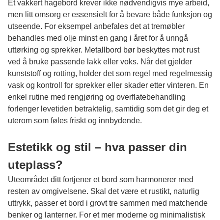
Et vakkert hagebord krever ikke nødvendigvis mye arbeid,
men litt omsorg er essensielt for å bevare både funksjon og
utseende. For eksempel anbefales det at tremøbler
behandles med olje minst en gang i året for å unngå
uttørking og sprekker. Metallbord bør beskyttes mot rust
ved å bruke passende lakk eller voks. Når det gjelder
kunststoff og rotting, holder det som regel med regelmessig
vask og kontroll for sprekker eller skader etter vinteren. En
enkel rutine med rengjøring og overflatebehandling
forlenger levetiden betraktelig, samtidig som det gir deg et
uterom som føles friskt og innbydende.
Estetikk og stil – hva passer din
uteplass?
Uteområdet ditt fortjener et bord som harmonerer med
resten av omgivelsene. Skal det være et rustikt, naturlig
uttrykk, passer et bord i grovt tre sammen med matchende
benker og lanterner. For et mer moderne og minimalistisk