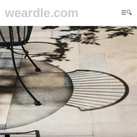
weardle.com
☰
🔍