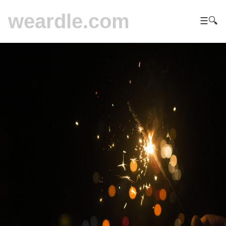
weardle.com
☰
🔍