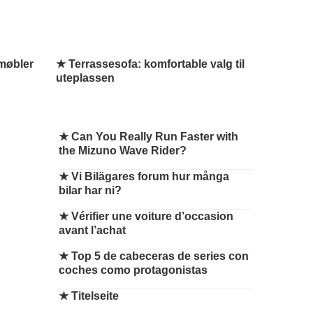
 møbler
★ Terrassesofa: komfortable valg til
uteplassen
★
Can You Really Run Faster with
the Mizuno Wave Rider?
★
Vi Bilägares forum hur många
bilar har ni?
★
Vérifier une voiture d’occasion
avant l’achat
★
Top 5 de cabeceras de series con
coches como protagonistas
★
Titelseite