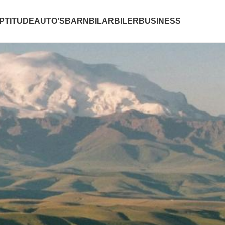
PTITUDE
AUTO’S
BARN
BILAR
BILER
BUSINESS