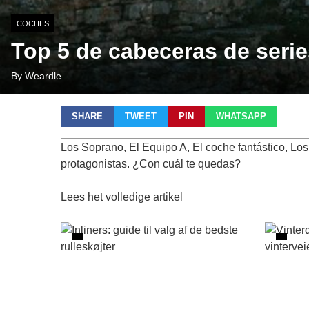
COCHES
Top 5 de cabeceras de seri
By Weardle
SHARE
TWEET
PIN
WHATSAPP
Los Soprano, El Equipo A, El coche fantástico, Lo
protagonistas. ¿Con cuál te quedas?
Lees het volledige artikel