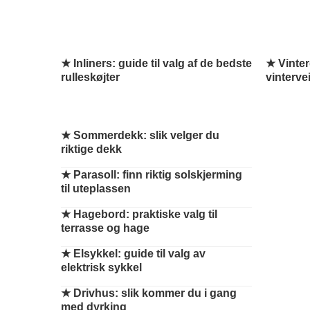
★ Inliners: guide til valg af de bedste
★ Vinter
rulleskøjter
vinterve
★
Sommerdekk: slik velger du
riktige dekk
★
Parasoll: finn riktig solskjerming
til uteplassen
★
Hagebord: praktiske valg til
terrasse og hage
★
Elsykkel: guide til valg av
elektrisk sykkel
★
Drivhus: slik kommer du i gang
med dyrking